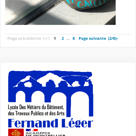
‹
Page précédente
(-/-)
1
2
…
8
Page suivante
(2/8)
›