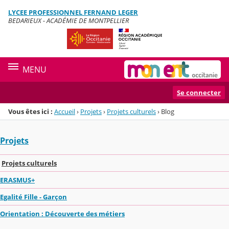
Panneau de gestion des cookies
LYCEE PROFESSIONNEL FERNAND LEGER
Menu de la rubrique
Contenu
BEDARIEUX - ACADÉMIE DE MONTPELLIER
MENU
Se connecter
Vous êtes ici :
Accueil
›
Projets
›
Projets culturels
›
Blog
Projets
Projets culturels
ERASMUS+
Egalité Fille - Garçon
Orientation : Découverte des métiers