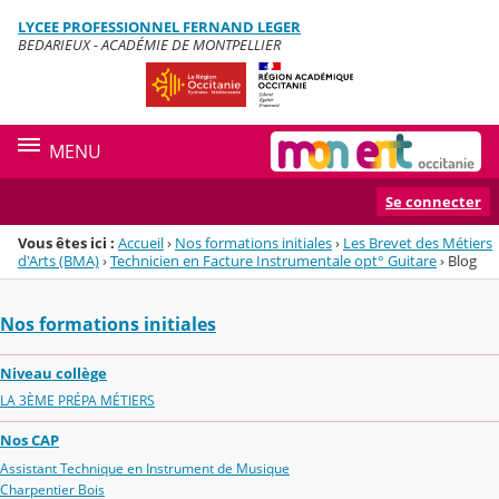
Panneau de gestion des cookies
LYCEE PROFESSIONNEL FERNAND LEGER
Menu de la rubrique
Contenu
BEDARIEUX - ACADÉMIE DE MONTPELLIER
MENU
Se connecter
Vous êtes ici :
Accueil
›
Nos formations initiales
›
Les Brevet des Métiers
d'Arts (BMA)
›
Technicien en Facture Instrumentale opt° Guitare
›
Blog
Nos formations initiales
Niveau collège
LA 3ÈME PRÉPA MÉTIERS
Nos CAP
Assistant Technique en Instrument de Musique
Charpentier Bois