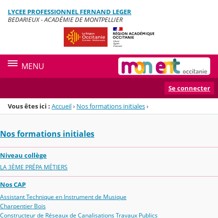
Panneau de gestion des cookies
LYCEE PROFESSIONNEL FERNAND LEGER
Menu de la rubrique
Contenu
BEDARIEUX - ACADÉMIE DE MONTPELLIER
MENU
Se connecter
Vous êtes ici :
Accueil
›
Nos formations initiales
›
Nos formations initiales
Niveau collège
LA 3ÈME PRÉPA MÉTIERS
Nos CAP
Assistant Technique en Instrument de Musique
Charpentier Bois
Constructeur de Réseaux de Canalisations Travaux Publics