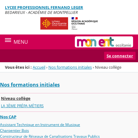
Panneau de gestion des cookies
LYCEE PROFESSIONNEL FERNAND LEGER
Menu de la rubrique
Contenu
BEDARIEUX - ACADÉMIE DE MONTPELLIER
MENU
Se connecter
Vous êtes ici :
Accueil
›
Nos formations initiales
›
Niveau collège
Nos formations initiales
Niveau collège
LA 3ÈME PRÉPA MÉTIERS
Nos CAP
Assistant Technique en Instrument de Musique
Charpentier Bois
Constructeur de Réseaux de Canalisations Travaux Publics